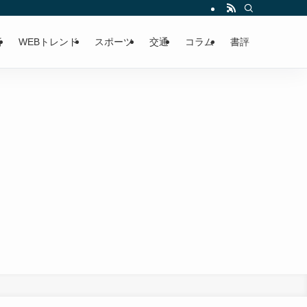
済
WEBトレンド
スポーツ
交通
コラム
書評