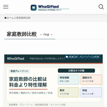
ホーム
家庭教師比較
家庭教師比較
– tag –
発達凸凹・グレーゾーンの学習